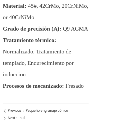
Material:
45#, 42CrMo, 20CrNiMo,
or 40CrNiMo
Grado de precisión (A):
Q9 AGMA
Tratamiento térmico:
Normalizado, Tratamiento de
templado, Endurecimiento por
induccion
Procesos de mecanizado:
Fresado
Previous：
Pequeño engranaje cónico
ꄴ
Next：
null
ꄲ