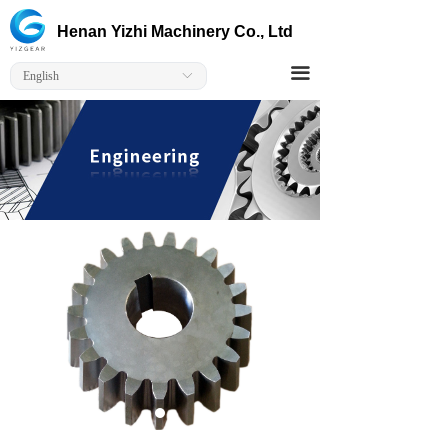
Home
Henan Yizhi Machinery Co., Ltd
Corporate
끀
English
ꀅ
Products
Solutions
Capabilitie
Contact Us