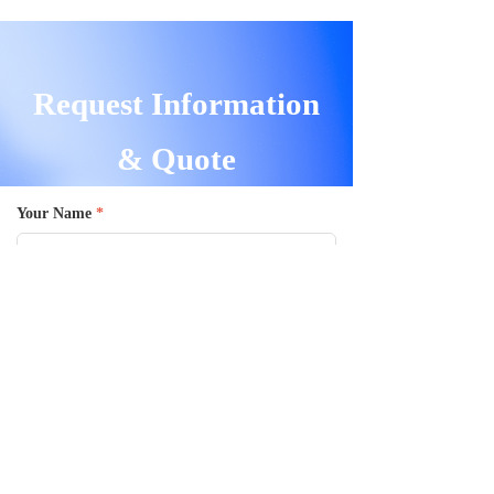
Request Information
& Quote
Your Name
*
Your Email
*
Your Phone Number
*
Message
*